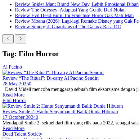
Review Spider-Man: Brand New Day, Lebih Emosional Diban
Review The Odyssey: Adaptasi Yang Gentle Dari Nolan
Review Evil Dead Burn: Ini Franchise Horor Gak Mati-Mati
Review Moana (2026): Lagi-lagi Remake Disney yang Gak Pe
Review Supergirl: Guardians of The Galaxy Rasa DC
Tag: Film Horror
Al Pacino
Review “The Ritual”: Di-carry Al Pacino Sendiri
28 May 2025
0
David Midell mencoba menggarap sebuah film eksorsisme dengan judul 
Read More
Film Horror
Review Smile 2: Hantu Senyuman di Balik Dunia Hiburan
17 October 2024
0
Mendapati Smile 2, sekuel dari film yang rilis pada 2022, sebagai salah 
Read More
Dead Talent Society