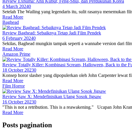
Review Exhuma: Ahli Kubur, Feng-Shui, dan Perdukunan Korea
4 March 2024
0
Setelah The Wailing yang legendaris itu, sulit rasanya menemukan film
Read More
Baghead
Review Baghead: Sebaiknya Tetap Jadi Film Pendek
6 February 2024
0
Sekilas, Baghead mungkin tampak seperti a wannabe version dari film
Read More
Amazon Prime
Review Totally Killer: Kombinasi Scream, Halloween, Back to the F
18 October 2023
0
Konsep horor slasher yang dipopulerkan oleh John Carpenter lewat fi
Read More
Film Horror
Review Saw X: Mendefinisikan Ulang Sosok Jigsaw
16 October 2023
0
"This is not a retribution. This is a reawakening." Ucapan John Kramer
Read More
Posts pagination