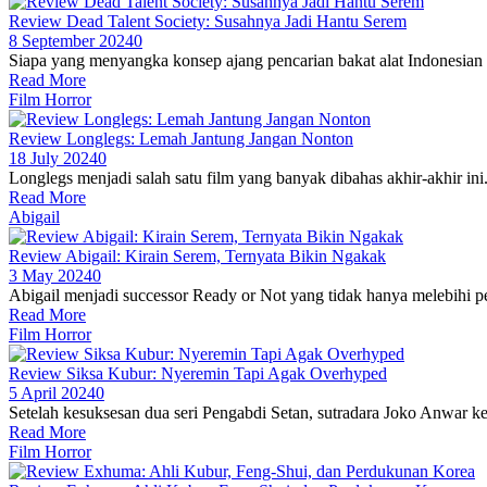
Review Dead Talent Society: Susahnya Jadi Hantu Serem
8 September 2024
0
Siapa yang menyangka konsep ajang pencarian bakat alat Indonesian G
Read More
Film Horror
Review Longlegs: Lemah Jantung Jangan Nonton
18 July 2024
0
Longlegs menjadi salah satu film yang banyak dibahas akhir-akhir ini.
Read More
Abigail
Review Abigail: Kirain Serem, Ternyata Bikin Ngakak
3 May 2024
0
Abigail menjadi successor Ready or Not yang tidak hanya melebihi pe
Read More
Film Horror
Review Siksa Kubur: Nyeremin Tapi Agak Overhyped
5 April 2024
0
Setelah kesuksesan dua seri Pengabdi Setan, sutradara Joko Anwar ke
Read More
Film Horror