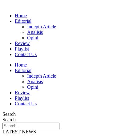
Home
Editorial
Indepth Article
Analisis
Opini
Review
Playlist
Contact Us
Home
Editorial
Indepth Article
Analisis
Opini
Review
Playlist
Contact Us
Search
Search
LATEST NEWS