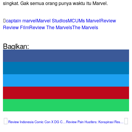
singkat. Gak semua orang punya waktu itu Marvel.
captain marvel
Marvel Studios
MCU
Ms Marvel
Review
Review Film
Review The Marvels
The Marvels
Bagikan:
Review Indonesia Comic Con X DG Con 2023: Bigger, Better, Gamer
Review Pain Hustlers: Konspirasi Resep Opioid yang Bikin Koit