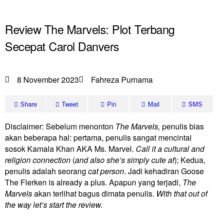
Review The Marvels: Plot Terbang
Secepat Carol Danvers
8 November 2023
Fahreza Purnama
Share
Tweet
Pin
Mail
SMS
Disclaimer: Sebelum menonton
The Marvels,
penulis bias
akan beberapa hal: pertama, penulis sangat mencintai
sosok Kamala Khan AKA Ms. Marvel.
Call it a cultural and
religion connection
(
and also she’s simply cute af
); Kedua,
penulis adalah seorang
cat person
. Jadi kehadiran Goose
The Flerken is already a plus. Apapun yang terjadi,
The
Marvels
akan terlihat bagus dimata penulis.
With that out of
the way let’s start the review.