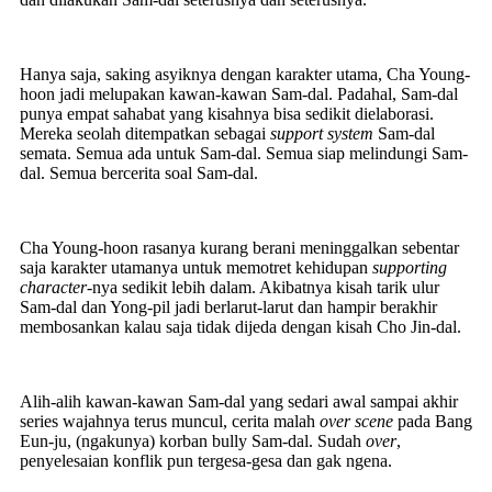
Hanya saja, saking asyiknya dengan karakter utama, Cha Young-
hoon jadi melupakan kawan-kawan Sam-dal. Padahal, Sam-dal
punya empat sahabat yang kisahnya bisa sedikit dielaborasi.
Mereka seolah ditempatkan sebagai
support system
Sam-dal
semata. Semua ada untuk Sam-dal. Semua siap melindungi Sam-
dal. Semua bercerita soal Sam-dal.
Cha Young-hoon rasanya kurang berani meninggalkan sebentar
saja karakter utamanya untuk memotret kehidupan
supporting
character-
nya sedikit lebih dalam. Akibatnya kisah tarik ulur
Sam-dal dan Yong-pil jadi berlarut-larut dan hampir berakhir
membosankan kalau saja tidak dijeda dengan kisah Cho Jin-dal.
Alih-alih kawan-kawan Sam-dal yang sedari awal sampai akhir
series wajahnya terus muncul, cerita malah
over scene
pada Bang
Eun-ju, (ngakunya) korban bully Sam-dal. Sudah
over
,
penyelesaian konflik pun tergesa-gesa dan gak ngena.