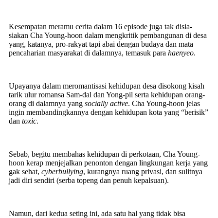
Kesempatan meramu cerita dalam 16 episode juga tak disia-
siakan Cha Young-hoon dalam mengkritik pembangunan di desa
yang, katanya, pro-rakyat tapi abai dengan budaya dan mata
pencaharian masyarakat di dalamnya, temasuk para
haenyeo
.
Upayanya dalam meromantisasi kehidupan desa disokong kisah
tarik ulur romansa Sam-dal dan Yong-pil serta kehidupan orang-
orang di dalamnya yang
socially active
. Cha Young-hoon jelas
ingin membandingkannya dengan kehidupan kota yang “berisik”
dan
toxic
.
Sebab, begitu membahas kehidupan di perkotaan, Cha Young-
hoon kerap menjejalkan penonton dengan lingkungan kerja yang
gak sehat,
cyberbullying
, kurangnya ruang privasi, dan sulitnya
jadi diri sendiri (serba topeng dan penuh kepalsuan).
Namun, dari kedua seting ini, ada satu hal yang tidak bisa