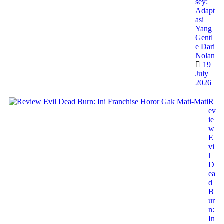
sey:
Adapt
asi
Yang
Gentl
e Dari
Nolan
19
July
2026
R
ev
ie
w
E
vi
l
D
ea
d
B
ur
n:
In