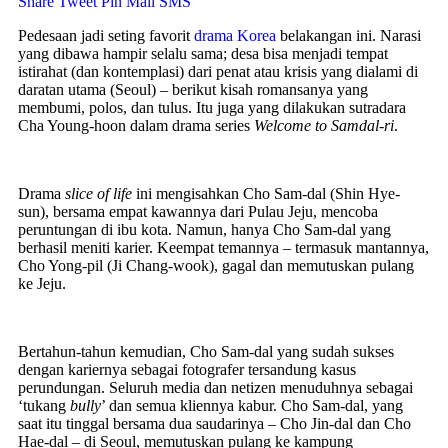
Share
Tweet
Pin
Mail
SMS
Pedesaan jadi seting favorit
drama Korea
belakangan ini. Narasi
yang dibawa hampir selalu sama; desa bisa menjadi tempat
istirahat (dan kontemplasi) dari penat atau krisis yang dialami di
daratan utama (Seoul) – berikut kisah romansanya yang
membumi, polos, dan tulus. Itu juga yang dilakukan sutradara
Cha Young-hoon dalam drama series
Welcome to Samdal-ri
.
Drama
slice of life
ini mengisahkan Cho Sam-dal (Shin Hye-
sun), bersama empat kawannya dari Pulau Jeju, mencoba
peruntungan di ibu kota. Namun, hanya Cho Sam-dal yang
berhasil meniti karier. Keempat temannya – termasuk mantannya,
Cho Yong-pil (Ji Chang-wook), gagal dan memutuskan pulang
ke Jeju.
Bertahun-tahun kemudian, Cho Sam-dal yang sudah sukses
dengan kariernya sebagai fotografer tersandung kasus
perundungan. Seluruh media dan netizen menuduhnya sebagai
‘tukang
bully
’ dan semua kliennya kabur. Cho Sam-dal, yang
saat itu tinggal bersama dua saudarinya – Cho Jin-dal dan Cho
Hae-dal – di Seoul, memutuskan pulang ke kampung