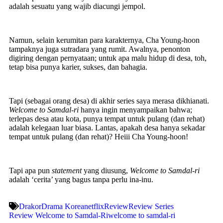
adalah sesuatu yang wajib diacungi jempol.
Namun, selain kerumitan para karakternya, Cha Young-hoon
tampaknya juga sutradara yang rumit. Awalnya, penonton
digiring dengan pernyataan; untuk apa malu hidup di desa, toh,
tetap bisa punya karier, sukses, dan bahagia.
Tapi (sebagai orang desa) di akhir series saya merasa dikhianati.
Welcome to Samdal-ri
hanya ingin menyampaikan bahwa;
terlepas desa atau kota, punya tempat untuk pulang (dan rehat)
adalah kelegaan luar biasa. Lantas, apakah desa hanya sekadar
tempat untuk pulang (dan rehat)? Heiii Cha Young-hoon!
Tapi apa pun
statement
yang diusung,
Welcome to Samdal-ri
adalah ‘cerita’ yang bagus tanpa perlu ina-inu.
Drakor
Drama Korea
netflix
Review
Review Series
Review Welcome to Samdal-Ri
welcome to samdal-ri