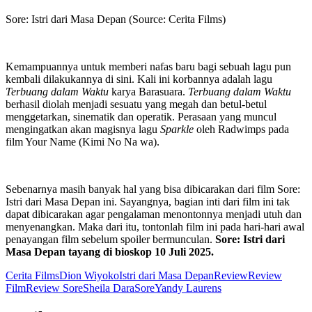
Sore: Istri dari Masa Depan (Source: Cerita Films)
Kemampuannya untuk memberi nafas baru bagi sebuah lagu pun
kembali dilakukannya di sini. Kali ini korbannya adalah lagu
Terbuang dalam Waktu
karya Barasuara.
Terbuang dalam Waktu
berhasil diolah menjadi sesuatu yang megah dan betul-betul
menggetarkan, sinematik dan operatik. Perasaan yang muncul
mengingatkan akan magisnya lagu
Sparkle
oleh Radwimps pada
film Your Name (Kimi No Na wa).
Sebenarnya masih banyak hal yang bisa dibicarakan dari film Sore:
Istri dari Masa Depan ini. Sayangnya, bagian inti dari film ini tak
dapat dibicarakan agar pengalaman menontonnya menjadi utuh dan
menyenangkan. Maka dari itu, tontonlah film ini pada hari-hari awal
penayangan film sebelum spoiler bermunculan.
Sore: Istri dari
Masa Depan tayang di bioskop 10 Juli 2025.
Cerita Films
Dion Wiyoko
Istri dari Masa Depan
Review
Review
Film
Review Sore
Sheila Dara
Sore
Yandy Laurens