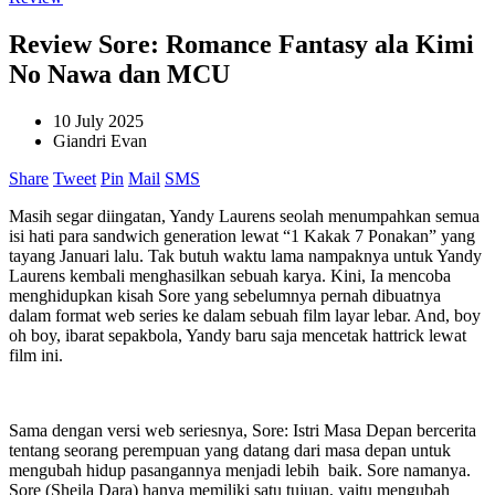
Review Sore: Romance Fantasy ala Kimi
No Nawa dan MCU
10 July 2025
Giandri Evan
Share
Tweet
Pin
Mail
SMS
Masih segar diingatan, Yandy Laurens seolah menumpahkan semua
isi hati para sandwich generation lewat “1 Kakak 7 Ponakan” yang
tayang Januari lalu. Tak butuh waktu lama nampaknya untuk Yandy
Laurens kembali menghasilkan sebuah karya. Kini, Ia mencoba
menghidupkan kisah Sore yang sebelumnya pernah dibuatnya
dalam format web series ke dalam sebuah film layar lebar. And, boy
oh boy, ibarat sepakbola, Yandy baru saja mencetak hattrick lewat
film ini.
Sama dengan versi web seriesnya, Sore: Istri Masa Depan bercerita
tentang seorang perempuan yang datang dari masa depan untuk
mengubah hidup pasangannya menjadi lebih baik. Sore namanya.
Sore (Sheila Dara) hanya memiliki satu tujuan, yaitu mengubah