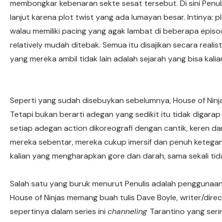
membongkar kebenaran sekte sesat tersebut. Di sini Penul
lanjut karena plot twist yang ada lumayan besar. Intinya: 
walau memiliki pacing yang agak lambat di beberapa episo
relatively mudah ditebak. Semua itu disajikan secara reali
yang mereka ambil tidak lain adalah sejarah yang bisa kalia
Seperti yang sudah disebuykan sebelumnya, House of Ninj
Tetapi bukan berarti adegan yang sedikit itu tidak digarap
setiap adegan action dikoreografi dengan cantik, keren d
mereka sebentar, mereka cukup imersif dan penuh ketegang
kalian yang mengharapkan gore dan darah, sama sekali tida
Salah satu yang buruk menurut Penulis adalah penggunaan m
House of Ninjas memang buah tulis Dave Boyle, writer/direc
sepertinya dalam series ini
channeling
Tarantino yang seri