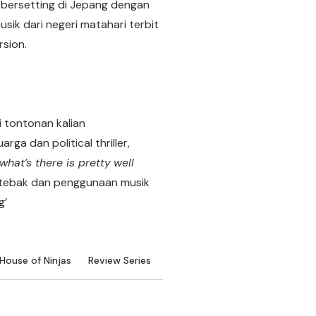
g bersetting di Jepang dengan
ik dari negeri matahari terbit
rsion.
di tontonan kalian
rga dan political thriller,
what’s there is pretty
well
itebak dan penggunaan musik
g’
House of Ninjas
Review Series