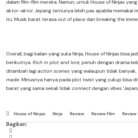
dalam film-film mereka. Namun, untuk House of Ninjas yan
aktor-aktor Jepang tentunya lebih pas apabila memakai mus
itu. Musik barat terasa out of place dan breaking the imme
Overall, bagi kalian yang suka Ninja, House of Ninjas bisa ja
berikutnya.
Rich in plot and lore
, penuh dengan drama kelua
ditambah lagi
action scenes
yang walaupun tidak banyak,
made.
Minusnya hanya pada plot twist yang cukup bisa d
barat yang sama sekali tidak
connect
dengan vibes ‘Jepan
House of Ninjas
Ninja
Review
Review Film
Review 
Bagikan: