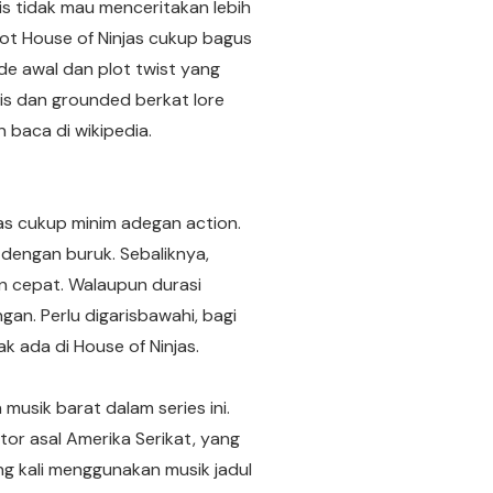
is tidak mau menceritakan lebih
plot House of Ninjas cukup bagus
de awal dan plot twist yang
stis dan grounded berkat lore
n baca di wikipedia.
as cukup minim adegan action.
 dengan buruk. Sebaliknya,
an cepat. Walaupun durasi
an. Perlu digarisbawahi, bagi
k ada di House of Ninjas.
usik barat dalam series ini.
tor asal Amerika Serikat, yang
ng kali menggunakan musik jadul