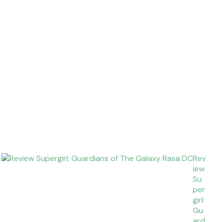
Rev
iew
Su
per
girl:
Gu
ard