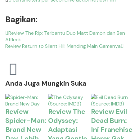
Bagikan:
Review The Rip: Terbantu Duo Matt Damon dan Ben
Affleck
Review Return to Silent Hill: Mending Main Gamenya
Anda Juga Mungkin Suka
Review
Review The
Review Evil
Spider-Man:
Odyssey:
Dead Burn:
Brand New
Adaptasi
Ini Franchise
Day, Lebih
Yang Gentle
Horor Gak