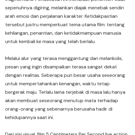
sepenuhnya digiring, melainkan diajak menebak sendiri
arah emosi dan perjalanan karakter. Ketidakpastian
tersebut justru memperkuat tema utama film: tentang
kehilangan, penantian, dan ketidakmampuan manusia
untuk kembali ke masa yang telah berlalu.
Melalui alur yang terasa menggantung dan melankolis,
pesan yang ingin disampaikan terasa sangat dekat
dengan realitas. Seberapa pun besar usaha seseorang
untuk mempertahankan kenangan, waktu tetap
bergerak maju. Terlalu lama terjebak di masa lalu hanya
akan membuat seseorang menutup mata terhadap
orang-orang yang sebenarnya berusaha hadir di
kehidupannya saat ini.
Dari sisi visual, film 5 Centimeters Per Second live action