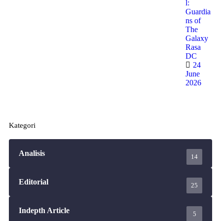
l:
Guardia
ns of
The
Galaxy
Rasa
DC
24
June
2026
Kategori
Analisis
14
Editorial
25
Indepth Article
5