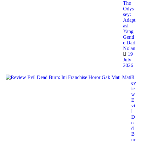
The
Odys
sey:
Adapt
asi
Yang
Gentl
e Dari
Nolan
19
July
2026
R
ev
ie
w
E
vi
l
D
ea
d
B
ur