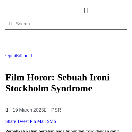
Opini
Editorial
Film Horor: Sebuah Ironi
Stockholm Syndrome
19 March 2023
PSR
Share
Tweet
Pin
Mail
SMS
Pernahkah kalian bertahan pada hubungan
toxic
dengan sang