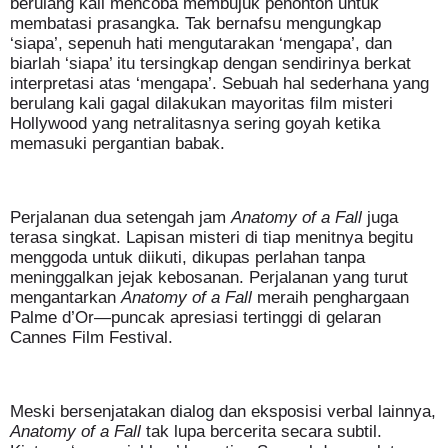
berulang kali mencoba membujuk penonton untuk
membatasi prasangka. Tak bernafsu mengungkap
‘siapa’, sepenuh hati mengutarakan ‘mengapa’, dan
biarlah ‘siapa’ itu tersingkap dengan sendirinya berkat
interpretasi atas ‘mengapa’. Sebuah hal sederhana yang
berulang kali gagal dilakukan mayoritas film misteri
Hollywood yang netralitasnya sering goyah ketika
memasuki pergantian babak.
Perjalanan dua setengah jam
Anatomy of a Fall
juga
terasa singkat. Lapisan misteri di tiap menitnya begitu
menggoda untuk diikuti, dikupas perlahan tanpa
meninggalkan jejak kebosanan. Perjalanan yang turut
mengantarkan
Anatomy of a Fall
meraih penghargaan
Palme d’Or—puncak apresiasi tertinggi di gelaran
Cannes Film Festival.
Meski bersenjatakan dialog dan eksposisi verbal lainnya,
Anatomy of a Fall
tak lupa bercerita secara subtil.