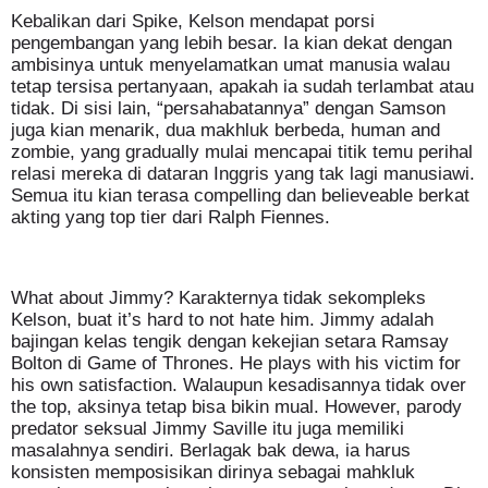
Kebalikan dari Spike, Kelson mendapat porsi
pengembangan yang lebih besar. Ia kian dekat dengan
ambisinya untuk menyelamatkan umat manusia walau
tetap tersisa pertanyaan, apakah ia sudah terlambat atau
tidak. Di sisi lain, “persahabatannya” dengan Samson
juga kian menarik, dua makhluk berbeda, human and
zombie, yang gradually mulai mencapai titik temu perihal
relasi mereka di dataran Inggris yang tak lagi manusiawi.
Semua itu kian terasa compelling dan believeable berkat
akting yang top tier dari Ralph Fiennes.
What about Jimmy? Karakternya tidak sekompleks
Kelson, buat it’s hard to not hate him. Jimmy adalah
bajingan kelas tengik dengan kekejian setara Ramsay
Bolton di Game of Thrones. He plays with his victim for
his own satisfaction. Walaupun kesadisannya tidak over
the top, aksinya tetap bisa bikin mual. However, parody
predator seksual Jimmy Saville itu juga memiliki
masalahnya sendiri. Berlagak bak dewa, ia harus
konsisten memposisikan dirinya sebagai mahkluk