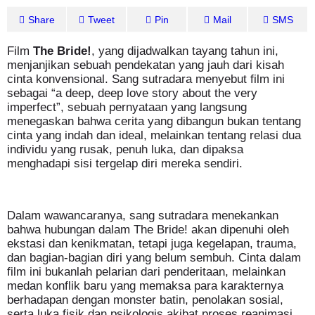
Share
Tweet
Pin
Mail
SMS
Film
The Bride!
, yang dijadwalkan tayang tahun ini,
menjanjikan sebuah pendekatan yang jauh dari kisah
cinta konvensional. Sang sutradara menyebut film ini
sebagai “a deep, deep love story about the very
imperfect”, sebuah pernyataan yang langsung
menegaskan bahwa cerita yang dibangun bukan tentang
cinta yang indah dan ideal, melainkan tentang relasi dua
individu yang rusak, penuh luka, dan dipaksa
menghadapi sisi tergelap diri mereka sendiri.
Dalam wawancaranya, sang sutradara menekankan
bahwa hubungan dalam The Bride! akan dipenuhi oleh
ekstasi dan kenikmatan, tetapi juga kegelapan, trauma,
dan bagian-bagian diri yang belum sembuh. Cinta dalam
film ini bukanlah pelarian dari penderitaan, melainkan
medan konflik baru yang memaksa para karakternya
berhadapan dengan monster batin, penolakan sosial,
serta luka fisik dan psikologis akibat proses reanimasi