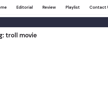
ome
Editorial
Review
Playlist
Contact 
g: troll movie