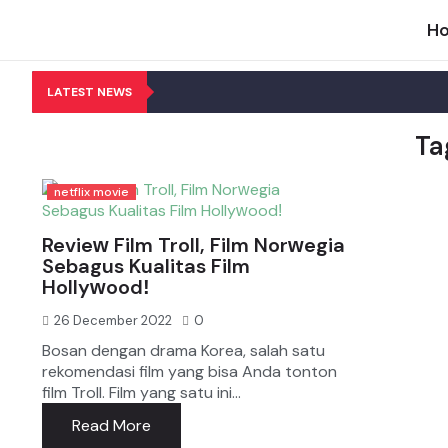
H
LATEST NEWS
Ta
netflix movie
Revieᴡ Film Troll, Film Norᴡegia
Sebagus Kualitas Film
Hollyᴡoodǃ
26 December 2022
0
Bosan dengan drama Korea, salah satu
rekomendasi film yang bisa Anda tonton
film Troll. Film yang satu ini...
Read More