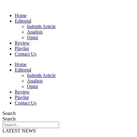
Home
Editorial
Indepth Article
Analisis
Opini
Review
Playlist
Contact Us
Home
Editorial
Indepth Article
Analisis
Opini
Review
Playlist
Contact Us
Search
Search
LATEST NEWS