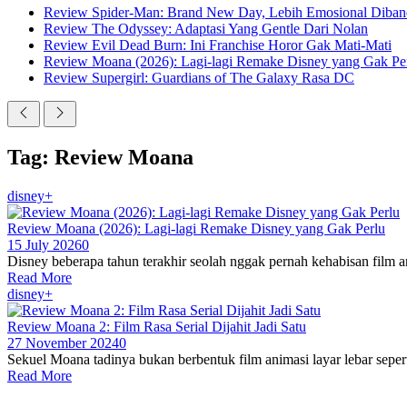
Review Spider-Man: Brand New Day, Lebih Emosional Diban
Review The Odyssey: Adaptasi Yang Gentle Dari Nolan
Review Evil Dead Burn: Ini Franchise Horor Gak Mati-Mati
Review Moana (2026): Lagi-lagi Remake Disney yang Gak Pe
Review Supergirl: Guardians of The Galaxy Rasa DC
Tag: Review Moana
disney+
Review Moana (2026): Lagi-lagi Remake Disney yang Gak Perlu
15 July 2026
0
Disney beberapa tahun terakhir seolah nggak pernah kehabisan film an
Read More
disney+
Review Moana 2: Film Rasa Serial Dijahit Jadi Satu
27 November 2024
0
Sekuel Moana tadinya bukan berbentuk film animasi layar lebar seper
Read More