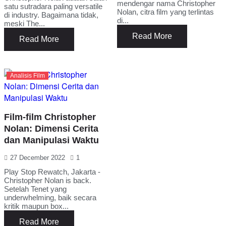
mendengar nama Christopher
satu sutradara paling versatile
Nolan, citra film yang terlintas
di industry. Bagaimana tidak,
di...
meski The...
Read More
Read More
Analisis Film
Film-film Christopher
Nolan: Dimensi Cerita
dan Manipulasi Waktu
27 December 2022
1
Play Stop Rewatch, Jakarta -
Christopher Nolan is back.
Setelah Tenet yang
underwhelming, baik secara
kritik maupun box...
Read More