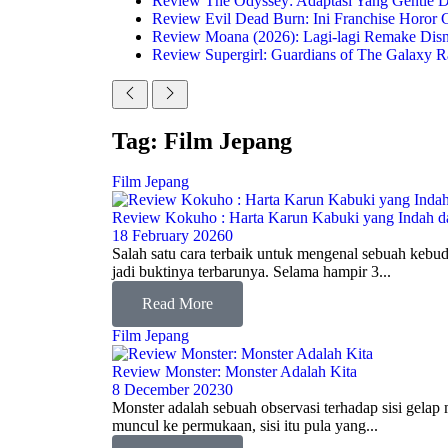
Review The Odyssey: Adaptasi Yang Gentle D
Review Evil Dead Burn: Ini Franchise Horor 
Review Moana (2026): Lagi-lagi Remake Dis
Review Supergirl: Guardians of The Galaxy 
Tag: Film Jepang
Film Jepang
Review Kokuho : Harta Karun Kabuki yang Indah 
18 February 2026
0
Salah satu cara terbaik untuk mengenal sebuah kebu
jadi buktinya terbarunya. Selama hampir 3...
Read More
Film Jepang
Review Monster: Monster Adalah Kita
8 December 2023
0
Monster adalah sebuah observasi terhadap sisi gelap m
muncul ke permukaan, sisi itu pula yang...