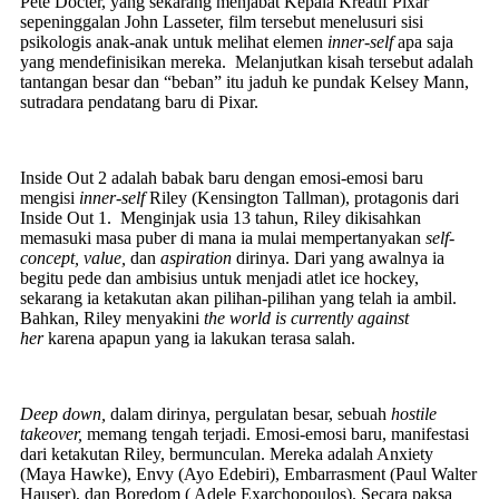
Pete Docter, yang sekarang menjabat Kepala Kreatif Pixar
sepeninggalan John Lasseter, film tersebut menelusuri sisi
psikologis anak-anak untuk melihat elemen
inner-self
apa saja
yang mendefinisikan mereka. Melanjutkan kisah tersebut adalah
tantangan besar dan “beban” itu jaduh ke pundak Kelsey Mann,
sutradara pendatang baru di Pixar.
Inside Out 2 adalah babak baru dengan emosi-emosi baru
mengisi
inner-self
Riley (Kensington Tallman), protagonis dari
Inside Out 1. Menginjak usia 13 tahun, Riley dikisahkan
memasuki masa puber di mana ia mulai mempertanyakan
self-
concept, value,
dan
aspiration
dirinya. Dari yang awalnya ia
begitu pede dan ambisius untuk menjadi atlet ice hockey,
sekarang ia ketakutan akan pilihan-pilihan yang telah ia ambil.
Bahkan, Riley menyakini
the world is currently against
her
karena apapun yang ia lakukan terasa salah.
Deep down,
dalam dirinya, pergulatan besar, sebuah
hostile
takeover,
memang tengah terjadi. Emosi-emosi baru, manifestasi
dari ketakutan Riley, bermunculan. Mereka adalah Anxiety
(Maya Hawke), Envy (Ayo Edebiri), Embarrasment (Paul Walter
Hauser), dan Boredom ( Adele Exarchopoulos). Secara paksa