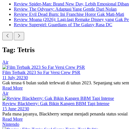
Review Spider-Man: Brand New Day, Lebih Emosional Diban
Review The Odyssey: Adaptasi Yang Gentle Dari Nolan
Review Evil Dead Burn: Ini Franchise Horor Gak Mati-Mati
Review Moana (2026): Lagi-lagi Remake Disney yang Gak Pe
Review Supergirl: Guardians of The Galaxy Rasa DC
Tag: Tetris
Air
Film Terbaik 2023 So Far Versi Crew PSR
11 July 2023
0
Gak terasa 6 bulan sudah terlewati di tahun 2023. Sepanjang satu seme
Read More
Air
Review Blackberry: Gak Bikin Kangen BBM Tapi Intense
15 June 2023
0
Pada masa jayanya, Blackberry sempat menjadi penanda status sosial 
Read More
Nintendo