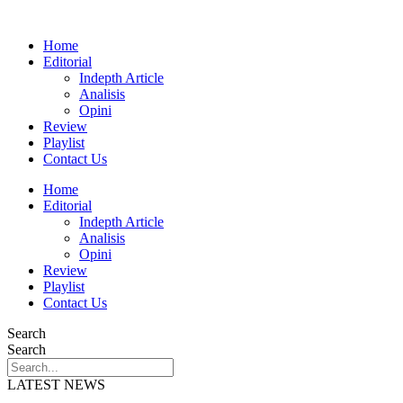
Home
Editorial
Indepth Article
Analisis
Opini
Review
Playlist
Contact Us
Home
Editorial
Indepth Article
Analisis
Opini
Review
Playlist
Contact Us
Search
Search
LATEST NEWS