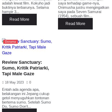
adalah lewat film. Kokuho jadi
saya terhadap game-nya,
buktinya terbarunya. Selama
Onimusha justru mengingatkan
hampir 3...
saya pada Seven Samurai
(1954), sebuah film...
Read More
Read More
Dorama
Review Sanctuary:
Sumo, Kritik Patriarki,
Tapi Male Gaze
18 May 2023
0
Entah ada agenda apa,
belakangan ini Jepang cukup
getol menyuguhkan tontonan
bertema sumo. Setelah Sumo
Do, Sumo Don’t...