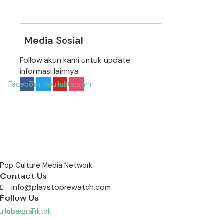
Media Sosial
Follow akun kami untuk update
informasi lainnya
Facebook
Twitter
Youtube
Instagram
Pop Culture Media Network
Contact Us
info@playstoprewatch.com
Follow Us
utube
Instagram
Tiktok