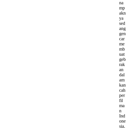
na
mp
akn
ya
sed
ang
gen
car
me
mb
uat
geb
rak
an
dal
am
kan
cah
per
fil
ma
n
Ind
one
sia.