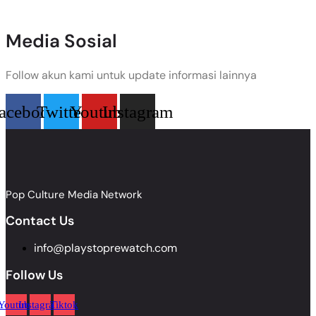
Media Sosial
Follow akun kami untuk update informasi lainnya
acebook
Twitter
Youtube
Instagram
Pop Culture Media Network
Contact Us
info@playstoprewatch.com
Follow Us
Youtube
Instagram
Tiktok