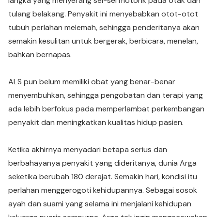
langka yang menyerang sel-sel motorik pada otak dan
tulang belakang. Penyakit ini menyebabkan otot-otot
tubuh perlahan melemah, sehingga penderitanya akan
semakin kesulitan untuk bergerak, berbicara, menelan,
bahkan bernapas.
ALS pun belum memiliki obat yang benar-benar
menyembuhkan, sehingga pengobatan dan terapi yang
ada lebih berfokus pada memperlambat perkembangan
penyakit dan meningkatkan kualitas hidup pasien.
Ketika akhirnya menyadari betapa serius dan
berbahayanya penyakit yang dideritanya, dunia Arga
seketika berubah 180 derajat. Semakin hari, kondisi itu
perlahan menggerogoti kehidupannya. Sebagai sosok
ayah dan suami yang selama ini menjalani kehidupan