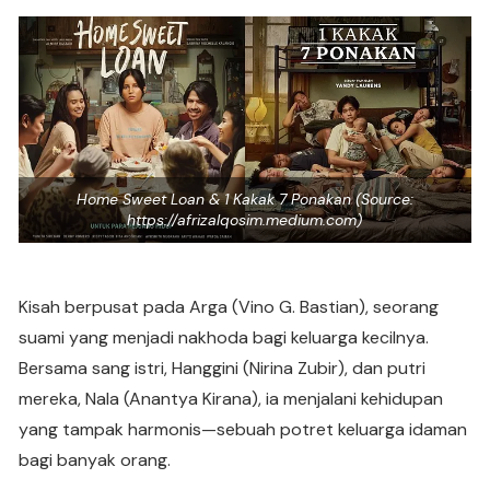
Home Sweet Loan & 1 Kakak 7 Ponakan (Source:
https://afrizalqosim.medium.com)
Kisah berpusat pada Arga (Vino G. Bastian), seorang
suami yang menjadi nakhoda bagi keluarga kecilnya.
Bersama sang istri, Hanggini (Nirina Zubir), dan putri
mereka, Nala (Anantya Kirana), ia menjalani kehidupan
yang tampak harmonis—sebuah potret keluarga idaman
bagi banyak orang.