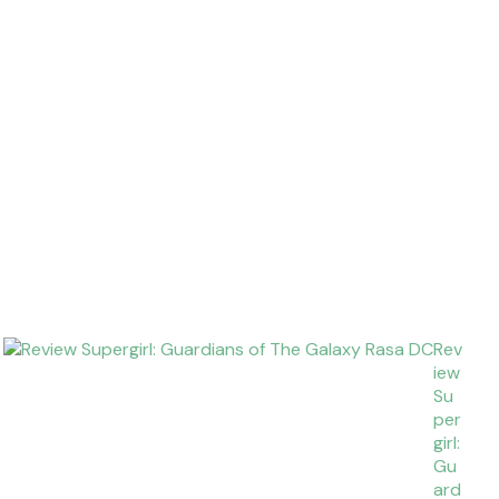
Rev
iew
Su
per
girl:
Gu
ard