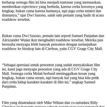
berharap semoga film ini bisa menjadi tontonan yang memuaskan,
memberikan
experience
yang berbeda, karena cerita horornya yang
lengkap, bukan cuma karena hantunya, tapi juga cerita misteri dan
dramanya,” ujar Dwi Sasono, salah satu pemain yang hadir di acara
roadshow tersebut.
Bukan cuma Dwi Sasono, pemain lain seperti Samuel Panjaitan dan
Alexzander Wulan ikut menghadiri roadshow tersebut. Mereka pun
berusaha menyapa lebih banyak penonton dengan melanjutkan
roadshow ke bioskop lain di Cirebon, yaitu CGV Grage City Mall.
“Sebagai apresiasi untuk penonton yang sudah menyaksikan film
ini, kami juga menyapa penonton yang ada di CGV Grage City
Mall. Semoga cerita Melati berhasil meninggalkan kesan yang
lengkap, bukan cuma seram, tapi banyak hal yang bisa kita petik
dari cerita hidup karakter-karakter di film ini,” ungkap Samuel
Panjaitan.
Film yang disutradarai oleh Mike Wiluan dan co-sutradara Billy
Christian ini bercerita tentang sebuah penginapan yang terpencil dan