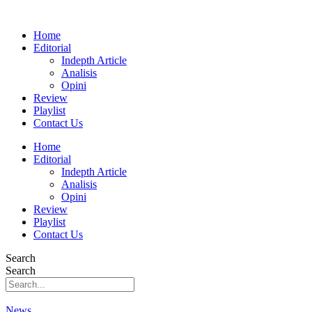
Home
Editorial
Indepth Article
Analisis
Opini
Review
Playlist
Contact Us
Home
Editorial
Indepth Article
Analisis
Opini
Review
Playlist
Contact Us
Search
Search
News