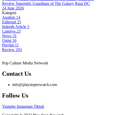
Review Supergirl: Guardians of The Galaxy Rasa DC
24 June 2026
Kategori
Analisis
14
Editorial
25
Indepth Article
5
Lainnya
23
News
31
Opini
16
Playlist
11
Review
293
Pop Culture Media Network
Contact Us
info@playstoprewatch.com
Follow Us
Youtube
Instagram
Tiktok