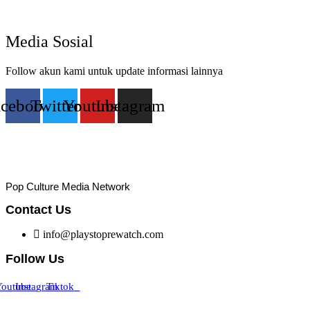
Media Sosial
Follow akun kami untuk update informasi lainnya
acebook
Twitter
Youtube
Instagram
Pop Culture Media Network
Contact Us
info@playstoprewatch.com
Follow Us
outube
Instagram
Tiktok