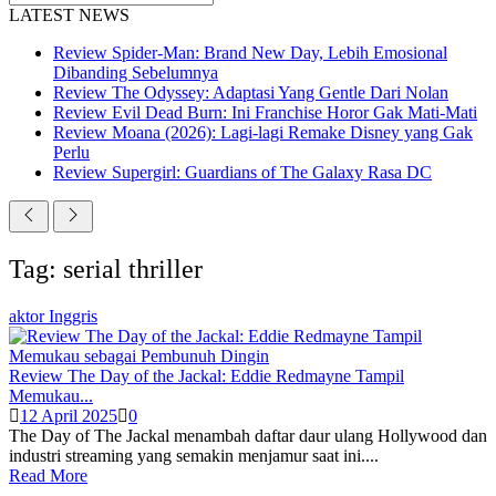
LATEST NEWS
Review Spider-Man: Brand New Day, Lebih Emosional
Dibanding Sebelumnya
Review The Odyssey: Adaptasi Yang Gentle Dari Nolan
Review Evil Dead Burn: Ini Franchise Horor Gak Mati-Mati
Review Moana (2026): Lagi-lagi Remake Disney yang Gak
Perlu
Review Supergirl: Guardians of The Galaxy Rasa DC
Tag: serial thriller
aktor Inggris
Review The Day of the Jackal: Eddie Redmayne Tampil
Memukau...
12 April 2025
0
The Day of The Jackal menambah daftar daur ulang Hollywood dan
industri streaming yang semakin menjamur saat ini....
Read More