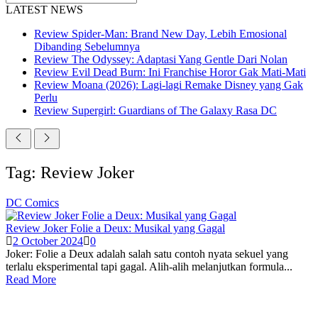
LATEST NEWS
Review Spider-Man: Brand New Day, Lebih Emosional
Dibanding Sebelumnya
Review The Odyssey: Adaptasi Yang Gentle Dari Nolan
Review Evil Dead Burn: Ini Franchise Horor Gak Mati-Mati
Review Moana (2026): Lagi-lagi Remake Disney yang Gak
Perlu
Review Supergirl: Guardians of The Galaxy Rasa DC
Tag: Review Joker
DC Comics
Review Joker Folie a Deux: Musikal yang Gagal
2 October 2024
0
Joker: Folie a Deux adalah salah satu contoh nyata sekuel yang
terlalu eksperimental tapi gagal. Alih-alih melanjutkan formula...
Read More