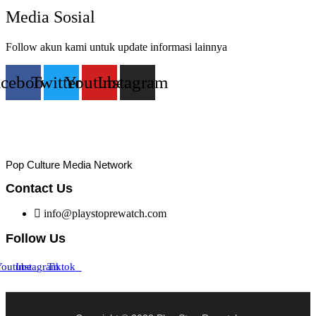
Media Sosial
Follow akun kami untuk update informasi lainnya
acebook
Twitter
Youtube
Instagram
Pop Culture Media Network
Contact Us
info@playstoprewatch.com
Follow Us
outube
Instagram
Tiktok