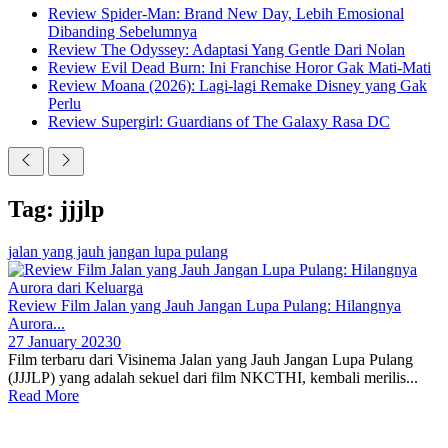
Review Spider-Man: Brand New Day, Lebih Emosional
Dibanding Sebelumnya
Review The Odyssey: Adaptasi Yang Gentle Dari Nolan
Review Evil Dead Burn: Ini Franchise Horor Gak Mati-Mati
Review Moana (2026): Lagi-lagi Remake Disney yang Gak
Perlu
Review Supergirl: Guardians of The Galaxy Rasa DC
Tag: jjjlp
jalan yang jauh jangan lupa pulang
Review Film Jalan yang Jauh Jangan Lupa Pulang: Hilangnya
Aurora...
27 January 2023
0
Film terbaru dari Visinema Jalan yang Jauh Jangan Lupa Pulang
(JJJLP) yang adalah sekuel dari film NKCTHI, kembali merilis...
Read More