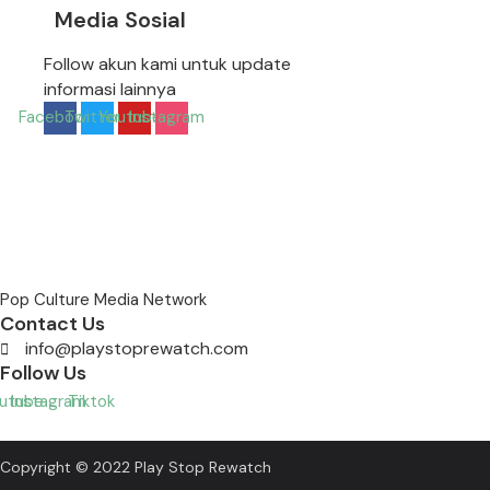
Media Sosial
Follow akun kami untuk update
informasi lainnya
Facebook
Twitter
Youtube
Instagram
Pop Culture Media Network
Contact Us
info@playstoprewatch.com
Follow Us
utube
Instagram
Tiktok
Copyright © 2022 Play Stop Rewatch