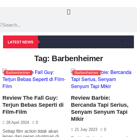
LATEST NEWS
Tag: Barbenheimer
Barbenheimer
Barbenheimer
Review The Fall Guy:
Review Barbie:
Terjun Bebas Seperti di
Bercanda Tapi Serius,
Film-Film
Senyam Senyum Tapi
Mikir
28 April 2024
0
21 July 2023
0
Setiap film action tidak akan
lepas dari peran stuntman di