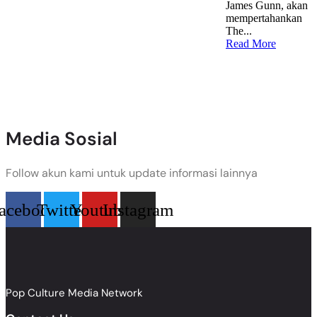
James Gunn, akan
mempertahankan
The...
Read More
Media Sosial
Follow akun kami untuk update informasi lainnya
acebook
Twitter
Youtube
Instagram
Pop Culture Media Network