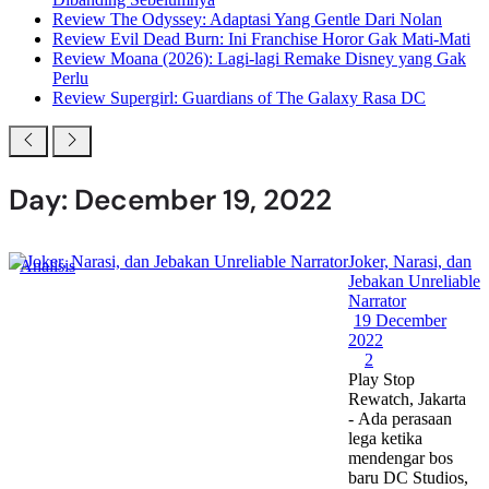
Review The Odyssey: Adaptasi Yang Gentle Dari Nolan
Review Evil Dead Burn: Ini Franchise Horor Gak Mati-Mati
Review Moana (2026): Lagi-lagi Remake Disney yang Gak
Perlu
Review Supergirl: Guardians of The Galaxy Rasa DC
Day: December 19, 2022
Joker, Narasi, dan
Analisis
Jebakan Unreliable
Narrator
19 December
2022
2
Play Stop
Rewatch, Jakarta
- Ada perasaan
lega ketika
mendengar bos
baru DC Studios,