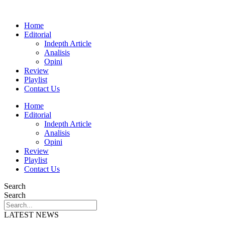
Home
Editorial
Indepth Article
Analisis
Opini
Review
Playlist
Contact Us
Home
Editorial
Indepth Article
Analisis
Opini
Review
Playlist
Contact Us
Search
Search
LATEST NEWS