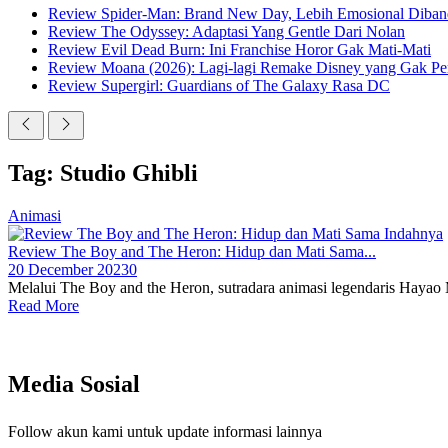
Review Spider-Man: Brand New Day, Lebih Emosional Diban
Review The Odyssey: Adaptasi Yang Gentle Dari Nolan
Review Evil Dead Burn: Ini Franchise Horor Gak Mati-Mati
Review Moana (2026): Lagi-lagi Remake Disney yang Gak Pe
Review Supergirl: Guardians of The Galaxy Rasa DC
Tag: Studio Ghibli
Animasi
Review The Boy and The Heron: Hidup dan Mati Sama...
20 December 2023
0
Melalui The Boy and the Heron, sutradara animasi legendaris Haya
Read More
Media Sosial
Follow akun kami untuk update informasi lainnya