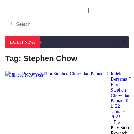
LATEST NEWS
Tag: Stephen Chow
Imlek
Chinese New Year
Bersama 7
Film
Stephen
Chow dan
Paman Tat
22
January
2023
2
Play Stop
Rewatch,