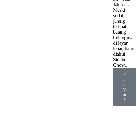
Jakarta -
Meski
sudah
jarang
terlihat
batang
hidungnya
di layar
lebar, harus
diakui
Stephen
Chow...
R
ea
d
M
or
e