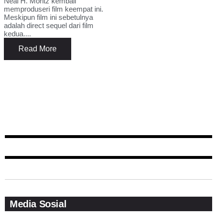
Neal H. Moritz kembali
memproduseri film keempat ini.
Meskipun film ini sebetulnya
adalah direct sequel dari film
kedua....
Read More
Media Sosial