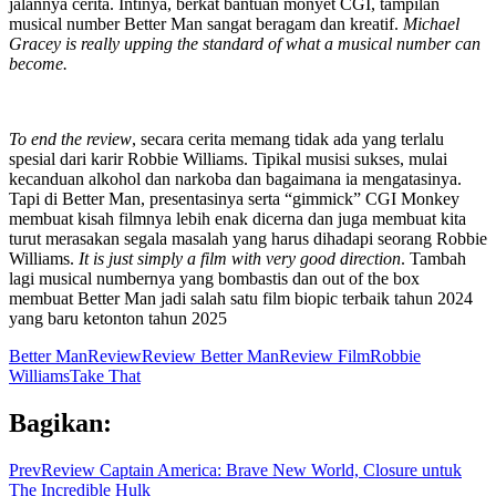
jalannya cerita. Intinya, berkat bantuan monyet CGI, tampilan
musical number Better Man sangat beragam dan kreatif.
Michael
Gracey is really upping the standard of what a musical number can
become.
To end the review
, secara cerita memang tidak ada yang terlalu
spesial dari karir Robbie Williams. Tipikal musisi sukses, mulai
kecanduan alkohol dan narkoba dan bagaimana ia mengatasinya.
Tapi di Better Man, presentasinya serta “gimmick” CGI Monkey
membuat kisah filmnya lebih enak dicerna dan juga membuat kita
turut merasakan segala masalah yang harus dihadapi seorang Robbie
Williams.
It is just simply a film with very good direction
. Tambah
lagi musical numbernya yang bombastis dan out of the box
membuat Better Man jadi salah satu film biopic terbaik tahun 2024
yang baru ketonton tahun 2025
Better Man
Review
Review Better Man
Review Film
Robbie
Williams
Take That
Bagikan:
Prev
Review Captain America: Brave New World, Closure untuk
The Incredible Hulk