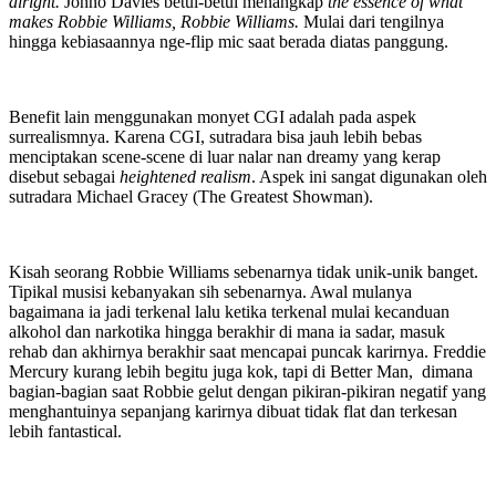
alright.
Jonno Davies betul-betul menangkap
the essence of what
makes Robbie Williams, Robbie Williams.
Mulai dari tengilnya
hingga kebiasaannya nge-flip mic saat berada diatas panggung.
Benefit lain menggunakan monyet CGI adalah pada aspek
surrealismnya. Karena CGI, sutradara bisa jauh lebih bebas
menciptakan scene-scene di luar nalar nan dreamy yang kerap
disebut sebagai
heightened realism
. Aspek ini sangat digunakan oleh
sutradara Michael Gracey (The Greatest Showman).
Kisah seorang Robbie Williams sebenarnya tidak unik-unik banget.
Tipikal musisi kebanyakan sih sebenarnya. Awal mulanya
bagaimana ia jadi terkenal lalu ketika terkenal mulai kecanduan
alkohol dan narkotika hingga berakhir di mana ia sadar, masuk
rehab dan akhirnya berakhir saat mencapai puncak karirnya. Freddie
Mercury kurang lebih begitu juga kok, tapi di Better Man, dimana
bagian-bagian saat Robbie gelut dengan pikiran-pikiran negatif yang
menghantuinya sepanjang karirnya dibuat tidak flat dan terkesan
lebih fantastical.