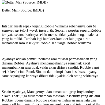
Better Man (Source: IMDB)
Inti dari kisah sepak terjang Robbie Williams sebenarnya
can be
summed up into 1 word: Insecurity.
Seorang popstar seperti Robbie
ternyata selama karirnya selalu merasa tidak yakin dengan talenta
yang ia miliki. Tambah lagi karakter-karakter lain juga turut
menambah rasa insekyur Robbie. Keluarga Robbie terutama.
Ayahnya adalah pemicu pertama asal muasal permasalahan yang
dialami Robbie. Ayahnya mencampakannya semenjak kecil
menumbuhkan rasa tidak yakin akan dirinya sendiri. Robbie yang
sejak kecil cinta Frank Sinatra dan mimpi akan kesuksesan yang
sama sepanjang karirnya dibuat tidak yakin oleh orang sekitarnya.
Selain Ayahnya, Managernya dan teman satu grup boybandnya
‘Take That” juga turut menambah masalah insecurity yang dialami
Robbie. Scene dimana Robbie akhirnya melawan masa lalu dan
semua pikiran negatifnya cukup mengejutkan and totally out of the