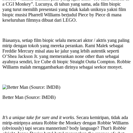
a CGI Monkey”. Lucunya, di tahun yang sama, ada film biopic
yang turut memilih presentasi yang tidak kalah uniknya yakni film
biopic musisi Pharrell Williams berjudul Piece by Piece di mana
keseluruhan filmnya dibuat dari LEGO.
Biasanya, setiap film biopic selalu mencari aktor / aktris yang paling
mirip dengan tokoh yang mereka perankan. Rami Malek sebagai
Freddie Mercury misal atau ke jalur yang lebih autentik seperti
O’Shea Jackson Jr. yang memerankan none other than sebagai
ayahnya sendiri, Ice Cube di biopic Straight Outta Compton. Robbie
Williams malah menggambarkan dirinya sebagai seekor monyet.
Better Man (Source: IMDB)
It’s a unique take for sure and it works.
Secara kemiripan, tidak ada
mirip-miripnya antara Robbie the Monkey dengan Robbie Williams
(obviously) tapi secara mannerism? body language?
That’s Robbie