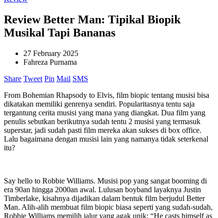
Review Better Man: Tipikal Biopik
Musikal Tapi Bananas
27 February 2025
Fahreza Purnama
Share
Tweet
Pin
Mail
SMS
From Bohemian Rhapsody to Elvis, film biopic tentang musisi bisa
dikatakan memiliki genrenya sendiri. Popularitasnya tentu saja
tergantung cerita musisi yang mana yang diangkat. Dua film yang
penulis sebutkan berikutnya sudah tentu 2 musisi yang termasuk
superstar, jadi sudah pasti film mereka akan sukses di box office.
Lalu bagaimana dengan musisi lain yang namanya tidak seterkenal
itu?
Say hello to Robbie Williams. Musisi pop yang sangat booming di
era 90an hingga 2000an awal. Lulusan boyband layaknya Justin
Timberlake, kisahnya dijadikan dalam bentuk film berjudul Better
Man. Alih-alih membuat film biopic biasa seperti yang sudah-sudah,
Robbie Williams memilih jalur yang agak unik: “He casts himself as