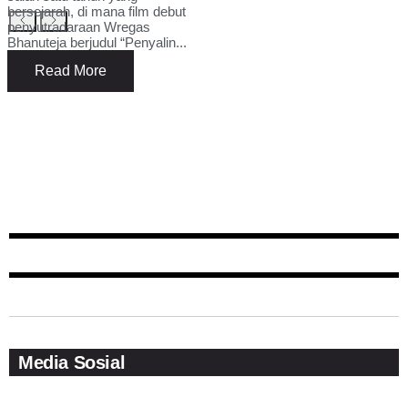
bersejarah, di mana film debut
penyutradaraan Wregas
Bhanuteja berjudul “Penyalin...
Read More
Media Sosial