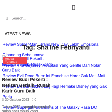
LATEST NEWS
Review Spider-Man: Brand New Day, Lebih Emosional
Tag: Sha Ine Febriyanti
Dibanding Sebelumnya
Angga
Yunanda
Review The Odyssey: Adaptasi Yang Gentle Dari Nolan
Review Evil Dead Burn: Ini Franchise Horor Gak Mati-Mati
Review Budi Pekerti :
Netizen Berisik, Rusak
Review Moana (2026): Lagi-lagi Remake Disney yang Gak
Karir Guru Baik
Perlu
30 October 2023
0
Review Supergirl: Guardians of The Galaxy Rasa DC
Tahun 2021, mungkin menjadi
salah satu tahun yang