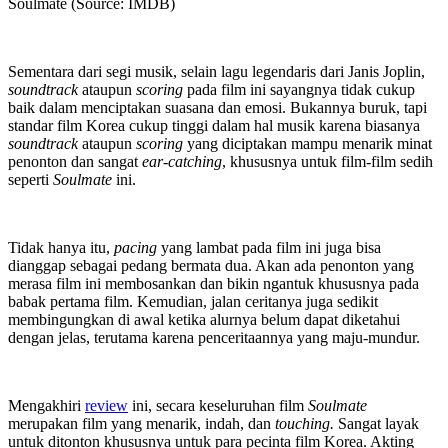
Soulmate (Source: IMDB)
Sementara dari segi musik, selain lagu legendaris dari Janis Joplin,
soundtrack
ataupun
scoring
pada film ini sayangnya tidak cukup
baik dalam menciptakan suasana dan emosi. Bukannya buruk, tapi
standar film Korea cukup tinggi dalam hal musik karena biasanya
soundtrack
ataupun
scoring
yang diciptakan ​​mampu menarik minat
penonton dan sangat
ear-catching
, khususnya untuk film-film sedih
seperti
Soulmate
ini.
Tidak hanya itu,
pacing
yang lambat pada film ini juga bisa
dianggap sebagai pedang bermata dua. Akan ada penonton yang
merasa film ini membosankan dan bikin ngantuk khususnya pada
babak pertama film. Kemudian, jalan ceritanya juga sedikit
membingungkan di awal ketika alurnya belum dapat diketahui
dengan jelas, terutama karena penceritaannya yang maju-mundur.
Mengakhiri
review
ini, secara keseluruhan film
Soulmate
merupakan film yang menarik, indah, dan
touching.
Sangat layak
untuk ditonton khususnya untuk para pecinta film Korea. Akting