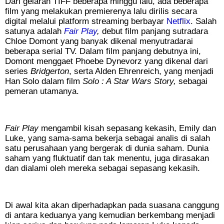
Dari gelaran TIFF beberapa minggu lalu, ada beberapa
film yang melakukan premierenya lalu dirilis secara
digital melalui platform streaming berbayar
Netflix
. Salah
satunya adalah
Fair Play
,
debut film panjang sutradara
Chloe Domont yang banyak dikenal menyutradarai
beberapa serial TV.
Dalam film panjang debutnya ini,
Domont menggaet Phoebe Dynevorz yang dikenal dari
series
Bridgerton
, serta Alden Ehrenreich, yang menjadi
Han Solo dalam film
Solo : A Star Wars Story,
sebagai
pemeran utamanya.
Fair Play
mengambil kisah sepasang kekasih, Emily dan
Luke, ya
ng sama-sama bekerja sebagai analis di salah
satu perusahaan yang bergerak di dunia saham. Dunia
saham yang fluktuatif dan tak menentu, juga dirasakan
dan dialami oleh mereka sebagai sepasang kekasih.
Di awal kita akan diperhadapkan pada suasana canggung
di antara keduanya yang kemudian berkembang menjadi